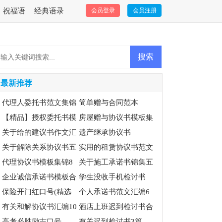
祝福语
经典语录
会员登录
会员注册
最新推荐
代理人委托书范文集锦
简单赠与合同范本
七篇
【精品】授权委托书模
房屋赠与协议书模板集
板集锦10篇
关于给的建议书作文汇
锦五篇
遗产继承协议书
编7篇
关于解除关系协议书五
实用的租赁协议书范文
篇
代理协议书模板集锦8
5篇
关于施工承诺书锦集五
篇
企业诚信承诺书模板合
篇
学生没收手机检讨书
集8篇
保险开门红口号(精选
个人承诺书范文汇编6
15篇)
有关和解协议书汇编10
篇
酒店上班迟到检讨书合
篇
高考必胜励志口号
集六篇
有关迟到检讨书3篇