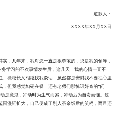
道歉人：
XXXX年XX月XX日
其实，几年来，我对您一直是很尊敬的，您是我的领导，
日业务学习的不欢事情发生后，这几天，我的心情一直不
任、徐校长又相继找我谈话，虽然都是安慰我不要往心里
式，但我感觉如硭在脊，还有老师们那惊讶好奇的“问
冲动是魔鬼，冲动时为生气而累，冲动后为自责而恼。这
范围漫延扩大，自己便成了别人茶余饭后的笑柄，而且还