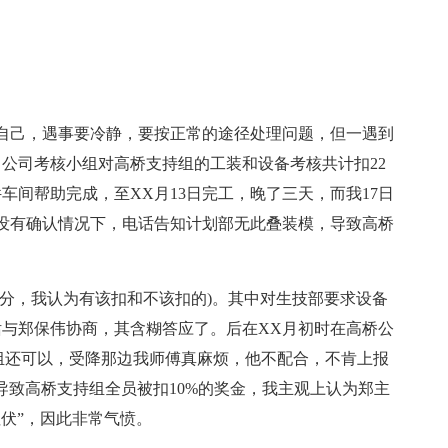
自己，遇事要冷静，要按正常的途径处理问题，但一遇到
X月公司考核小组对高桥支持组的工装和设备考核共计扣22
车间帮助完成，至XX月13日完工，晚了三天，而我17日
在没有确认情况下，电话告知计划部无此叠装模，导致高桥
扣分，我认为有该扣和不该扣的)。其中对生技部要求设备
话与郑保伟协商，其含糊答应了。后在XX月初时在高桥公
持组还可以，受降那边我师傅真麻烦，他不配合，不肯上报
导致高桥支持组全员被扣10%的奖金，我主观上认为郑主
伏”，因此非常气愤。