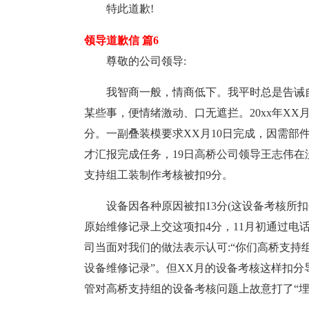
特此道歉!
领导道歉信 篇6
尊敬的公司领导:
我智商一般，情商低下。我平时总是告诫
某些事，便情绪激动、口无遮拦。20xx年X
分。一副叠装模要求XX月10日完成，因需部件
才汇报完成任务，19日高桥公司领导王志伟
支持组工装制作考核被扣9分。
设备因各种原因被扣13分(这设备考核所
原始维修记录上交这项扣4分，11月初通过电
司当面对我们的做法表示认可:“你们高桥支
设备维修记录”。但XX月的设备考核这样扣分
管对高桥支持组的设备考核问题上故意打了“埋