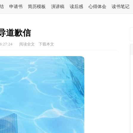
结
申请书
简历模板
演讲稿
读后感
心得体会
读书笔记
导道歉信
6:27:24
阅读全文
下载本文