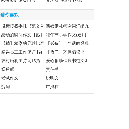
猜你喜欢
投标授权委托书范文合
新娘婚礼答谢词汇编九
集6篇
感动的瞬间作文【热】
篇
端午节小学作文(通用
【精】精彩的足球比赛
15篇)
【必备】一句话的经典
作文
精选员工工作保证书4
语录汇总100条
【热门】环保倡议书
篇
农村婚礼主持词15篇
爱心捐助倡议书范文汇
观后感
总10篇
责任书
考试作文
说明文
贺词
广播稿